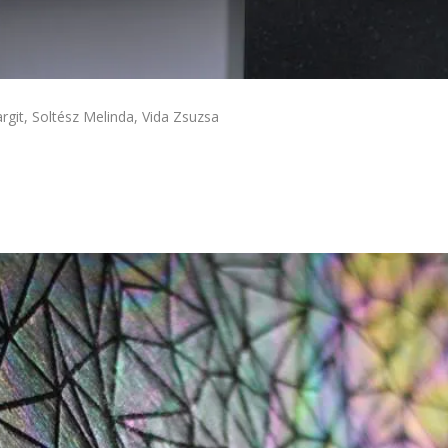
git, Soltész Melinda, Vida Zsuzsa