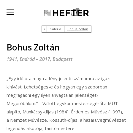
0
Galéria
Bohus Zoltán
Bohus Zoltán
1941, Endrőd – 2017, Budapest
„Egy idő óta maga a fény jelenti számomra az igazi
kihívást. Lehetséges-e és hogyan egy szoborban
megragadni egy ilyen anyagtalan jelenséget?
Megpróbálom.” – Vallott egykor mesterségéről a MÜT
alapító, Munkácsy-díjas (1984), Érdemes Művész (1997),
a Nemzet Művésze, Kossuth-díjas, a hazai üvegművészet
legendás alkotója, tanítómestere.