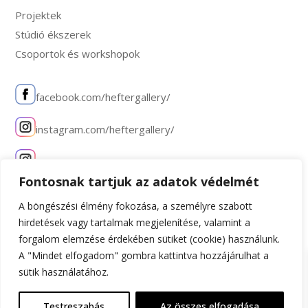
Projektek
Stúdió ékszerek
Csoportok és workshopok
facebook.com/heftergallery/
instagram.com/heftergallery/
instagram.com/hefterstudio/
Fontosnak tartjuk az adatok védelmét
A böngészési élmény fokozása, a személyre szabott
hirdetések vagy tartalmak megjelenítése, valamint a
forgalom elemzése érdekében sütiket (cookie) használunk.
A "Mindet elfogadom" gombra kattintva hozzájárulhat a
sütik használatához.
Testreszabás
Az összes elfogadása