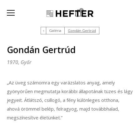
0
Galéria
Gondán Gertrúd
Gondán Gertrúd
1970, Győr
„Az üveg számomra egy varázslatos anyag, amely
gyönyörűen megmutatja korábbi állapotának tüzes és lágy
jegyeit. Átlátszó, csillogó, a fény különleges otthona,
ahová örömmel belép, felragyog, majd továbbhalad,
megszínesítve életünket.”