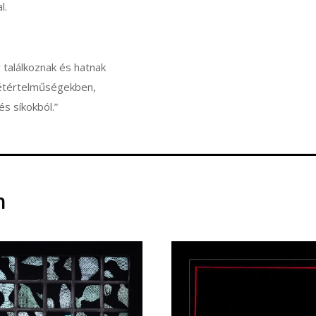
l.
 találkoznak és hatnak
kétértelműségekben,
s síkokból.”
n