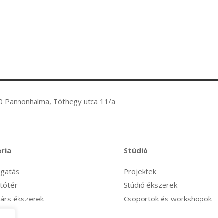
0 Pannonhalma, Tóthegy utca 11/a
éria
Stúdió
ogatás
Projektek
ítótér
Stúdió ékszerek
árs ékszerek
Csoportok és workshopok
p