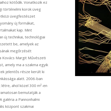
ihoz kötődik. Vonatkozik ez
gi történelmi korok üveg
etközi üvegfestészet
agyomány új formákat,
rtalmakat kap. Mint
 új technikai, technológiai
ezetett be, amelyek az
dásának megőrzését
 a Kovács Margit Művészeti
st, amely ma a szakma egyik
k jelentős része került ki
munkássága alatt. 2006-ban
létre, ahol közel 300 m²-en
olyamatosan bemutatják a
 galéria a Pannonhalmi
lis központ szakmai