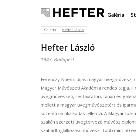
Galéria
S
Galéria
Hefter László
Hefter László
1943, Budapest
Ferenczy Noémi-díjas magyar üvegművész, r
Magyar Művészeti Akadémia rendes tagja. He
üvegművészeti, restaurátori, tanári és galé
mellett a magyar üvegművészetért és iparm
közéleti munkálkodás jellemzi. A Magyar Iparm
szakán szerzett üvegtervező művész diplomá
szabadfoglalkozású művész. Több mint 50 é