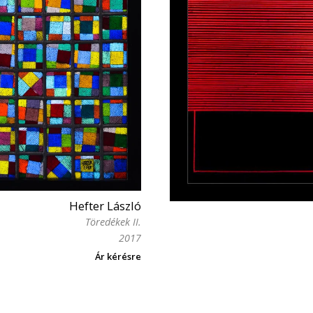
Hefter László
Töredékek II.
2017
Ár kérésre