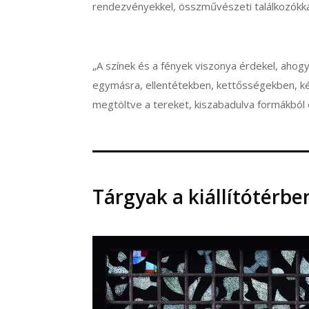
rendezvényekkel, összművészeti találkozókka
„A színek és a fények viszonya érdekel, ahogy
egymásra, ellentétekben, kettősségekben, 
megtöltve a tereket, kiszabadulva formákból é
Tárgyak a kiállítótérbe