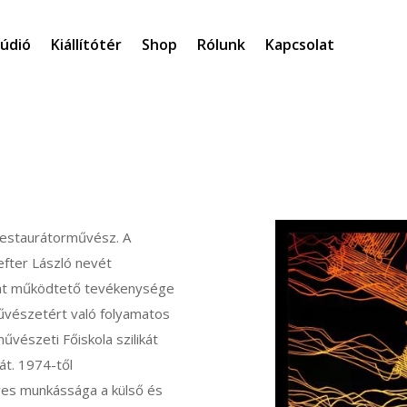
túdió
Kiállítótér
Shop
Rólunk
Kapcsolat
estaurátorművész. A
fter László nevét
riát működtető tevékenysége
űvészetért való folyamatos
űvészeti Főiskola szilikát
t. 1974-től
ves munkássága a külső és