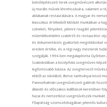
belsőépítészeti terek üvegművészeti alkotása
új murális művek létrehozására, valamint a ré
ablakainak restaurálására. A magyar és nemz
klasszikus értékeiből kilóduló munkáiban a h
színeket, fényeket, jelenre reagáló jelentésta
műemlékvédelmi szakértő és restaurátor olyan
és dokumentációs gyakorlati megoldásokat v
eredeti értéke, és a régi nagy mesterek tu
szolgálják. 1994-ben megalapította Győrben
Szakiskolában a középfokú üvegműves képzé
legfontosabb bázisa. Az üvegtervező művésze
ebből az iskolából, illetve tanítványai közül 
Pannonhalmán üvegművészeti galériát hozott 
állandó és időszakos kiállítások keretében f
hazai és nemzetközi üvegművészek munkáit. A
Főapátság szomszédságában jelentős kulturá