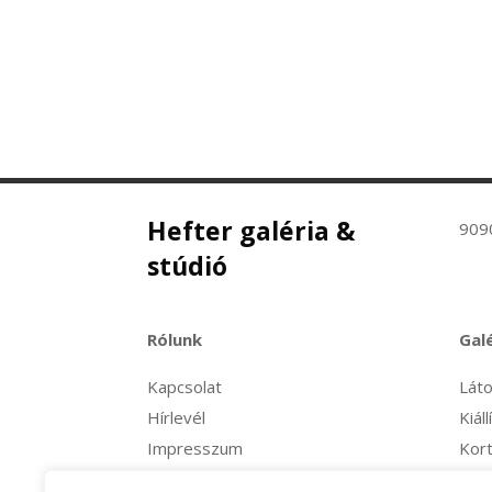
Hefter galéria &
909
stúdió
Rólunk
Gal
Kapcsolat
Lát
Hírlevél
Kiáll
Impresszum
Kort
ÁSZF
Sho