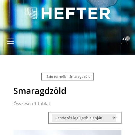
0
Szín termék
Smaragdzöld
Smaragdzöld
Összesen 1 találat