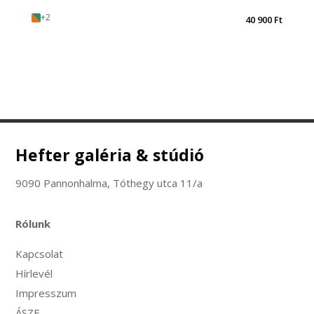
+2
40 900
Ft
Hefter galéria & stúdió
9090 Pannonhalma, Tóthegy utca 11/a
Rólunk
Kapcsolat
Hírlevél
Impresszum
ÁSZF