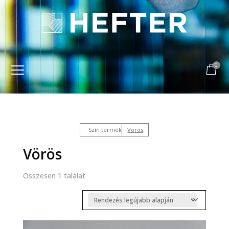
0
Szín termék
Vörös
Vörös
Összesen 1 találat