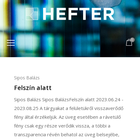
0
Sipos Balázs
Felszín alatt
Sipos Balázs Sipos BalázsFelszín alatt 2023.06.24 -
2023.08.25 A tárgyakat a felületükről visszaverődő
fény által érzékeljük. Az üveg esetében a rávetülő
fény csak egy része verődik vissza, a többi a
transzparencia révén behatol az üveg belsejébe,