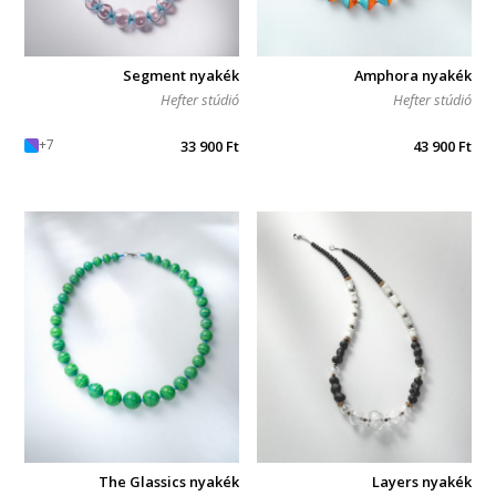
Segment nyakék
Amphora nyakék
Hefter stúdió
Hefter stúdió
+7
33 900
Ft
43 900
Ft
The Glassics nyakék
Layers nyakék