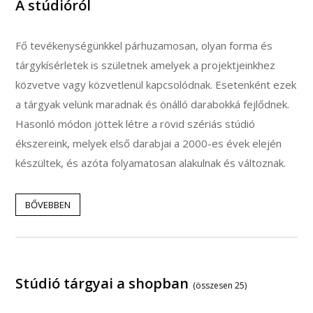
A stúdióról
Fő tevékenységünkkel párhuzamosan, olyan forma és
tárgykísérletek is születnek amelyek a projektjeinkhez
közvetve vagy közvetlenül kapcsolódnak. Esetenként ezek
a tárgyak velünk maradnak és önálló darabokká fejlődnek.
Hasonló módon jöttek létre a rövid szériás stúdió
ékszereink, melyek első darabjai a 2000-es évek elején
készültek, és azóta folyamatosan alakulnak és változnak.
BŐVEBBEN
Stúdió tárgyai a shopban
(összesen 25)