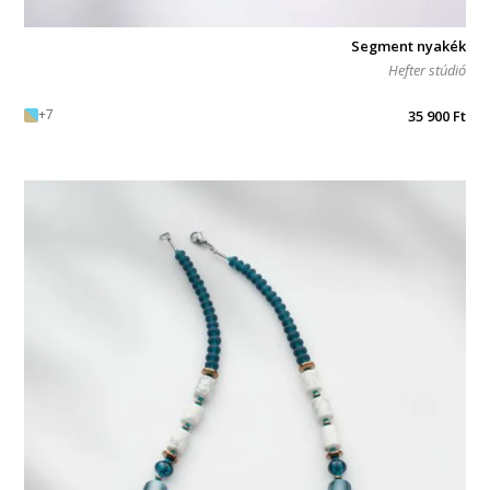
Segment nyakék
Hefter stúdió
+7
35 900
Ft