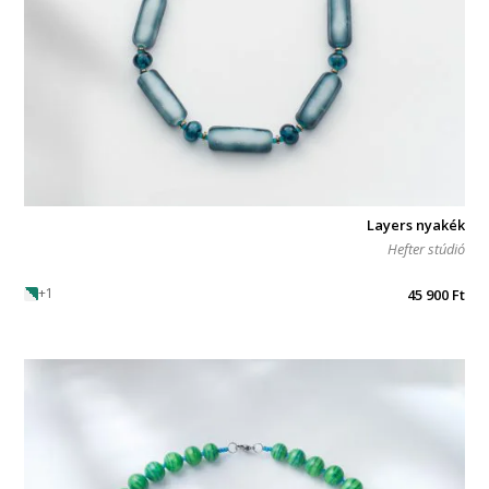
Layers nyakék
Hefter stúdió
+1
45 900
Ft