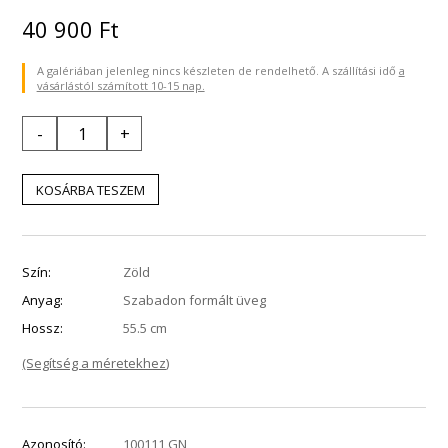
40 900
Ft
A galériában jelenleg nincs készleten de rendelhető. A szállítási idő
a
vásárlástól számított 10-15 nap.
-
+
The Glassics nyakék mennyiség
KOSÁRBA TESZEM
Szín:
Zöld
Anyag:
Szabadon formált üveg
Hossz:
55.5 cm
(Segítség a méretekhez)
Azonosító:
100111 GN