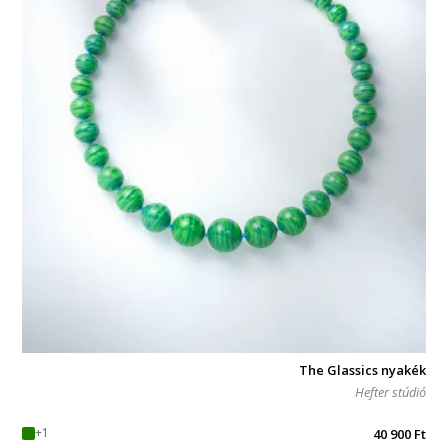
The Glassics nyakék
Hefter stúdió
+1
40 900
Ft