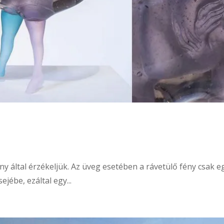
ny által érzékeljük. Az üveg esetében a rávetülő fény csak eg
jébe, ezáltal egy...